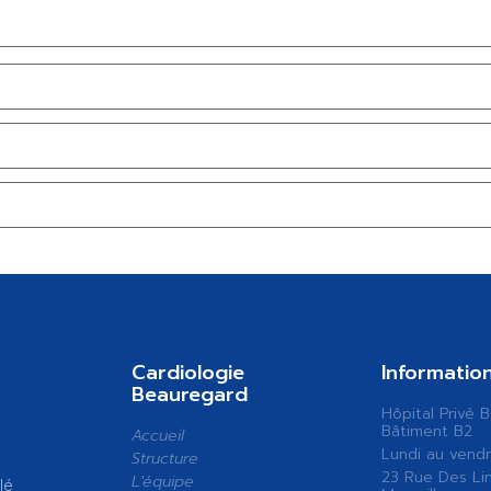
Cardiologie
Informatio
Beauregard
Hôpital Privé 
Bâtiment B2
Accueil
Lundi au vendr
Structure
23 Rue Des Li
L'équipe
lé