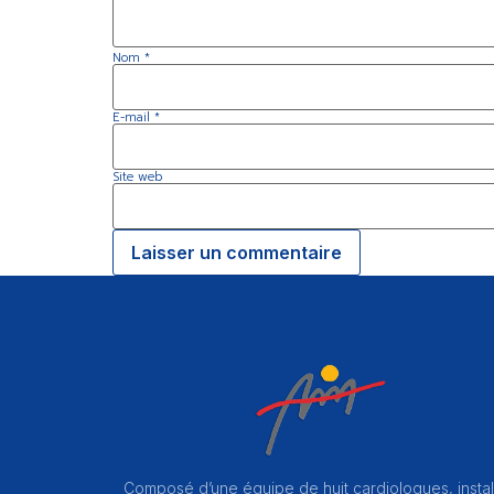
Nom
*
E-mail
*
Site web
Composé d’une équipe de huit cardiologues, instal