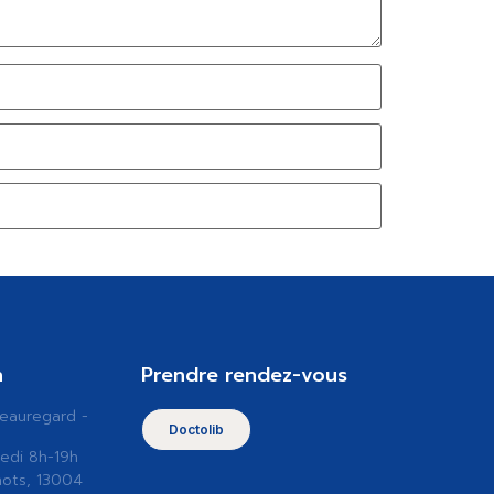
n
Prendre rendez-vous
Beauregard -
Doctolib
edi 8h-19h
nots, 13004