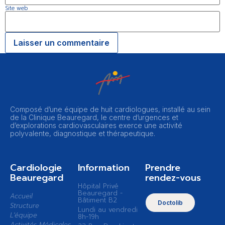
Site web
Composé d’une équipe de huit cardiologues, installé au sein
de la Clinique Beauregard, le centre d’urgences et
d’explorations cardiovasculaires exerce une activité
polyvalente, diagnostique et thérapeutique.
Cardiologie
Information
Prendre
Beauregard
rendez-vous
Hôpital Privé
Beauregard -
Accueil
Bâtiment B2
Doctolib
Structure
Lundi au vendredi
L'équipe
8h-19h
Activités Médicales