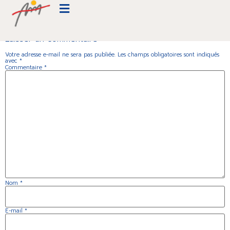
IMG_7092
Laisser un commentaire
Votre adresse e-mail ne sera pas publiée.
Les champs obligatoires sont indiqués
avec
*
Commentaire
*
Nom
*
E-mail
*