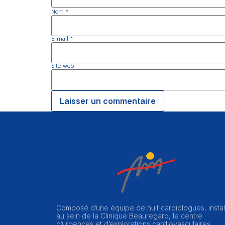
Nom
*
E-mail
*
Site web
Composé d’une équipe de huit cardiologues, instal
au sein de la Clinique Beauregard, le centre
d’urgences et d’explorations cardiovasculaires