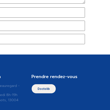
n
Prendre rendez-vous
Beauregard -
Doctolib
edi 8h-19h
nots, 13004