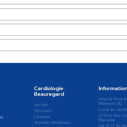
Cardiologie
Informatio
Beauregard
Hôpital Privé 
Bâtiment B2
Accueil
Lundi au vendr
Structure
23 Rue Des Li
L'équipe
lé
Marseille
Activités Médicales
04 91 12 10 88