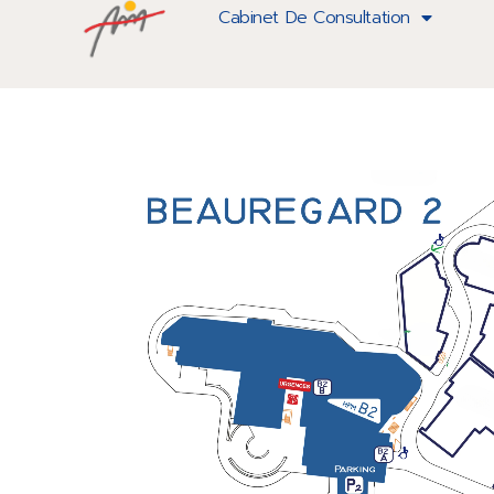
parcours-anime-version-3
Cabinet De Consultation
Lecteur
vidéo