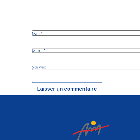
Nom
*
E-mail
*
Site web