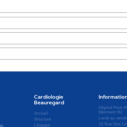
Cardiologie
Informatio
Beauregard
Hôpital Privé 
Bâtiment B2
Accueil
Lundi au vendr
Structure
23 Rue Des Li
L'équipe
lé