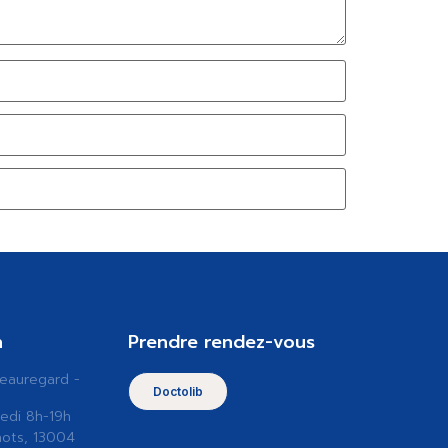
n
Prendre rendez-vous
Beauregard -
Doctolib
edi 8h-19h
nots, 13004