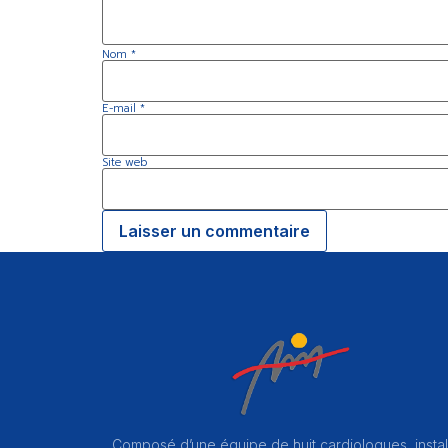
Nom
*
E-mail
*
Site web
Composé d’une équipe de huit cardiologues, instal